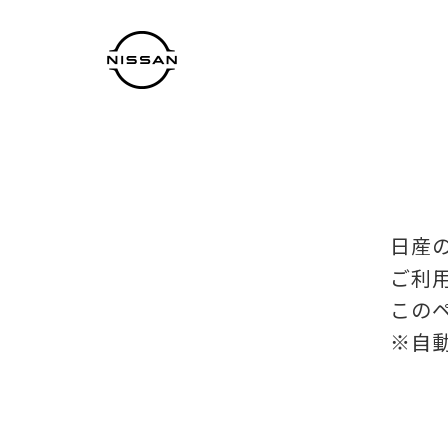
日産
ご利
この
※自